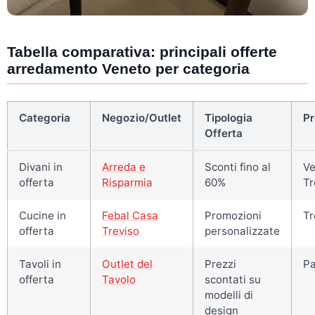
Tabella comparativa: principali offerte
arredamento Veneto per categoria
Categoria
Negozio/Outlet
Tipologia
Pr
Offerta
Divani in
Arreda e
Sconti fino al
Ve
offerta
Risparmia
60%
Tr
Cucine in
Febal Casa
Promozioni
Tr
offerta
Treviso
personalizzate
Tavoli in
Outlet del
Prezzi
P
offerta
Tavolo
scontati su
modelli di
design