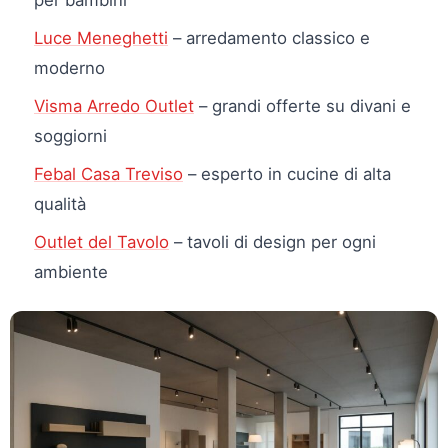
per bambini
Luce Meneghetti
– arredamento classico e
moderno
Visma Arredo Outlet
– grandi offerte su divani e
soggiorni
Febal Casa Treviso
– esperto in cucine di alta
qualità
Outlet del Tavolo
– tavoli di design per ogni
ambiente