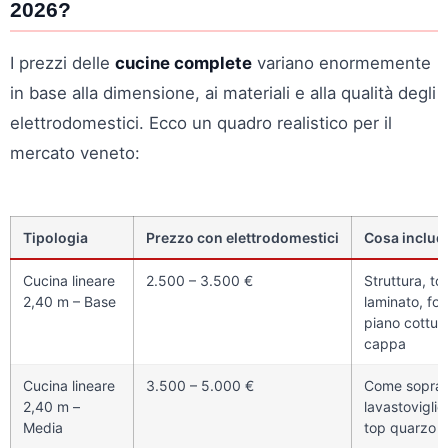
2026?
I prezzi delle
cucine complete
variano enormemente
in base alla dimensione, ai materiali e alla qualità degli
elettrodomestici. Ecco un quadro realistico per il
mercato veneto:
Tipologia
Prezzo con elettrodomestici
Cosa includ
Cucina lineare
2.500 – 3.500 €
Struttura, to
2,40 m – Base
laminato, for
piano cottur
cappa
Cucina lineare
3.500 – 5.000 €
Come sopra
2,40 m –
lavastoviglie,
Media
top quarzo