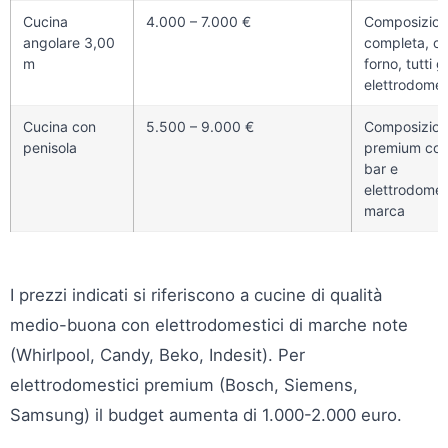
Cucina
4.000 – 7.000 €
Composizio
angolare 3,00
completa, c
m
forno, tutti gl
elettrodomes
Cucina con
5.500 – 9.000 €
Composizio
penisola
premium con
bar e
elettrodomest
marca
I prezzi indicati si riferiscono a cucine di qualità
medio-buona con elettrodomestici di marche note
(Whirlpool, Candy, Beko, Indesit). Per
elettrodomestici premium (Bosch, Siemens,
Samsung) il budget aumenta di 1.000-2.000 euro.