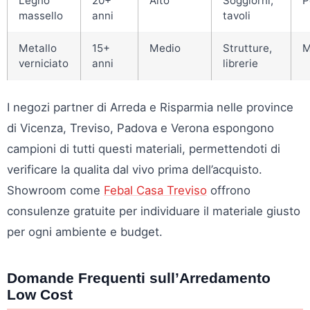
Legno
20+
Alto
Soggiorni,
P
massello
anni
tavoli
Metallo
15+
Medio
Strutture,
M
verniciato
anni
librerie
I negozi partner di Arreda e Risparmia nelle province
di Vicenza, Treviso, Padova e Verona espongono
campioni di tutti questi materiali, permettendoti di
verificare la qualita dal vivo prima dell’acquisto.
Showroom come
Febal Casa Treviso
offrono
consulenze gratuite per individuare il materiale giusto
per ogni ambiente e budget.
Domande Frequenti sull’Arredamento
Low Cost