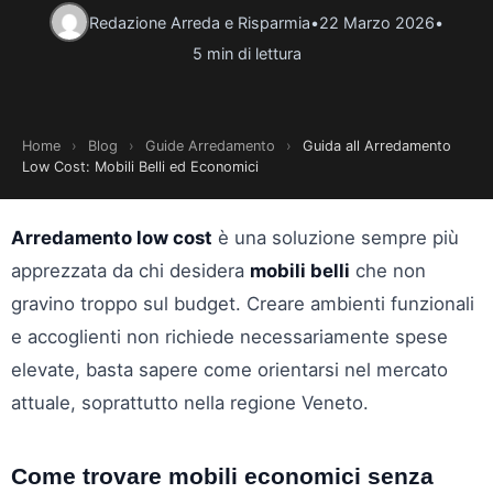
Redazione Arreda e Risparmia
•
22 Marzo 2026
•
5 min di lettura
Home
›
Blog
›
Guide Arredamento
›
Guida all Arredamento
Low Cost: Mobili Belli ed Economici
Arredamento low cost
è una soluzione sempre più
apprezzata da chi desidera
mobili belli
che non
gravino troppo sul budget. Creare ambienti funzionali
e accoglienti non richiede necessariamente spese
elevate, basta sapere come orientarsi nel mercato
attuale, soprattutto nella regione Veneto.
Come trovare mobili economici senza