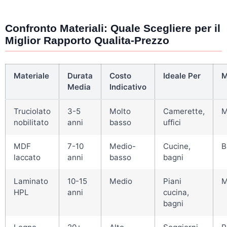
Confronto Materiali: Quale Scegliere per il
Miglior Rapporto Qualita-Prezzo
Materiale
Durata
Costo
Ideale Per
M
Media
Indicativo
Truciolato
3-5
Molto
Camerette,
M
nobilitato
anni
basso
uffici
MDF
7-10
Medio-
Cucine,
B
laccato
anni
basso
bagni
Laminato
10-15
Medio
Piani
M
HPL
anni
cucina,
bagni