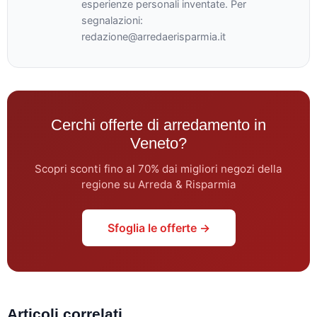
esperienze personali inventate. Per
segnalazioni:
redazione@arredaerisparmia.it
Cerchi offerte di arredamento in
Veneto?
Scopri sconti fino al 70% dai migliori negozi della
regione su Arreda & Risparmia
Sfoglia le offerte →
Articoli correlati