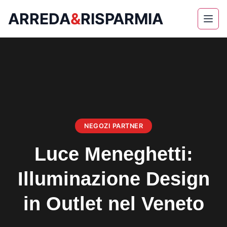
ARREDA
&
RISPARMIA
Skip
to
content
NEGOZI PARTNER
Luce Meneghetti:
Illuminazione Design
in Outlet nel Veneto