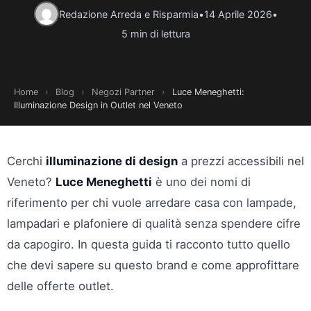
Redazione Arreda e Risparmia
•
14 Aprile 2026
•
5 min di lettura
Home
›
Blog
›
Negozi Partner
›
Luce Meneghetti:
Illuminazione Design in Outlet nel Veneto
Cerchi
illuminazione di design
a prezzi accessibili nel
Veneto?
Luce Meneghetti
è uno dei nomi di
riferimento per chi vuole arredare casa con lampade,
lampadari e plafoniere di qualità senza spendere cifre
da capogiro. In questa guida ti racconto tutto quello
che devi sapere su questo brand e come approfittare
delle offerte outlet.